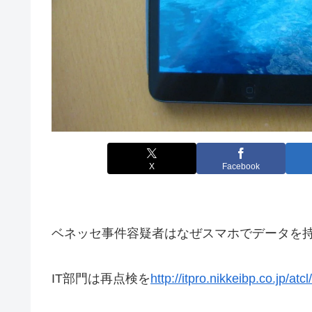
X
Facebook
ベネッセ事件容疑者はなぜスマホでデータを
IT部門は再点検を
http://itpro.nikkeibp.co.jp/a