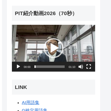
PIT紹介動画2026（70秒）
動
画
プ
レ
ー
00:00
01:10
ヤ
ー
LINK
AI用語集
G検定用語集