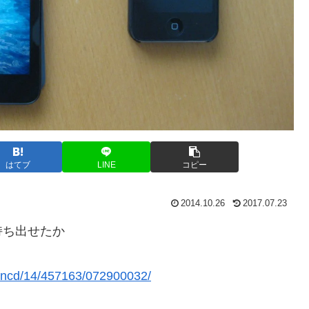
はてブ
LINE
コピー
2014.10.26
2017.07.23
持ち出せたか
tcl/ncd/14/457163/072900032/