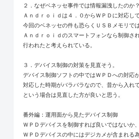
２．なぜベネッセ事件では情報漏洩したのか
Ａｎｄｒｏｉｄは４．０からＷＰＤに対応し
今回のベネッセの件も恐らくＵＳＢメモリで
Ａｎｄｒｏｉｄのスマートフォンなら制御さ
行われたと考えられている。
３．デバイス制御の対策を見直そう。
デバイス制御ソフトの中ではＷＰＤへの対応
対応した時期がバラバラなので、昔から入れ
という場合は見直した方が良いと思う。
番外編：運用面から見たデバイス制御
ＷＰＤデバイスを制御すれば良いではないか
ＷＰＤデバイスの中にはデジカメが含まれる