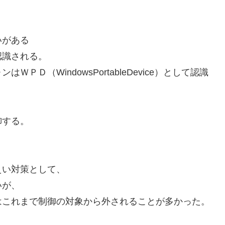
いがある
認識される。
Ｄ（WindowsPortableDevice）として認識
御する。
えい対策として、
いが、
はこれまで制御の対象から外されることが多かった。