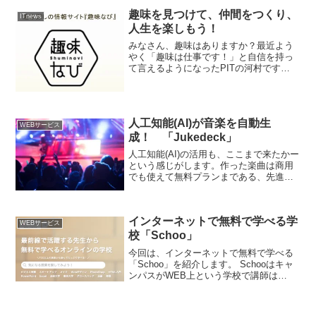
趣味を見つけて、仲間をつくり、
ITnews
人生を楽しもう！
みなさん、趣味はありますか？最近よう
やく「趣味は仕事です！」と自信を持っ
て言えるようになったPITの河村です
（嘘）。若いころは「趣味は何です
か？」と聞かれると、結構答えるのに苦
労しました。「趣味は読書です」なん
て、よく嘘をいったものです^^...
人工知能(AI)が音楽を自動生
WEBサービス
成！ 「Jukedeck」
人工知能(AI)の活用も、ここまで来たかー
という感じがします。作った楽曲は商用
でも使えて無料プランまである、先進的
なサービス「Jukedeck」のご紹介です。
あっという間に1曲作れます。メールアド
レスなどを登録するだけで、アカウント
インターネットで無料で学べる学
の作成は...
WEBサービス
校「Schoo」
今回は、インターネットで無料で学べる
「Schoo」を紹介します。 Schooはキャ
ンパスがWEB上という学校で講師は
Schooの専門講師というわけではなく、
それぞれのキャリアを持った方が自分の
専門分野で講師をしています。 学習形式