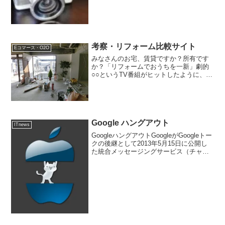
ものの、Twit...
考察・リフォーム比較サイト
Eコマース・O2O
みなさんのお宅、賃貸ですか？所有です
か？「リフォームでおうちを一新」劇的
○○というTV番組がヒットしたように、リ
フォームはそれなりの市場になっていま
す。しかし。。。もし運悪く悪徳リフォ
ーム業者に当たってしまったら、、、何
しろ高額な買い物です...
Google ハングアウト
ITnews
GoogleハングアウトGoogleがGoogleトー
クの後継として2013年5月15日に公開し
た統合メッセージングサービス（チャッ
ト、在籍確認、テレビ会議など）です。
これから始めるGoogle+ハングアウト
Google+のアカウントを持っ...