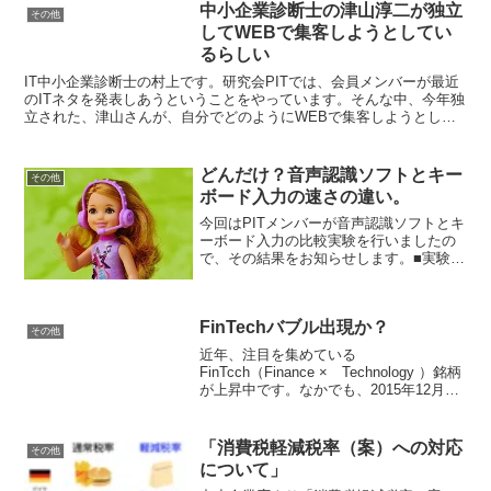
中小企業診断士の津山淳二が独立
その他
してWEBで集客しようとしてい
るらしい
IT中小企業診断士の村上です。研究会PITでは、会員メンバーが最近
のITネタを発表しあうということをやっています。そんな中、今年独
立された、津山さんが、自分でどのようにWEBで集客しようとして
いるか取組状況を発表してくれました。◯中小企業診...
どんだけ？音声認識ソフトとキー
その他
ボード入力の速さの違い。
今回はPITメンバーが音声認識ソフトとキ
ーボード入力の比較実験を行いましたの
で、その結果をお知らせします。■実験内
容まず、実験の概要、実験方法、実験環
境、実験題材（３種類のテキスト）をご
説明します。・概要下記３点のスピード
FinTechバブル出現か？
を比較。・音声認識...
その他
近年、注目を集めている
FinTcch（Finance × Technology ）銘柄
が上昇中です。なかでも、2015年12月16
日に、プライベート・ブロッチェーンの
クラウド化技術「mijinクラウドチェー
ン」の実証実験環境「mijinクラ...
「消費税軽減税率（案）への対応
その他
について」