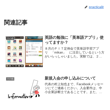
practicalit
関連記事
英語の勉強に「英単語アプリ」使
その他
ってますか？
８月のＰＩＴ定例会で英単語学習アプ
リ 「mikan」 に注目しているという方
がいらっしゃいました。実験では、２日
で約３１２０語を覚えられるアプリだそ
うです。日本の企業で広く広まっている
ＴＯＥＩＣテストでは、９９０点満点の
うち、８６０点を取る...
新規入会の申し込みについて
その他
代表の村上知也まで、Facebookメッセー
ジにてご連絡ください。入会要件は、中
小企業診断士であることです。また、情
報共有などはFacebookグループでやって
いますので、Facebookのアカウントも必
要です。定例会は基本的には 第１日曜...