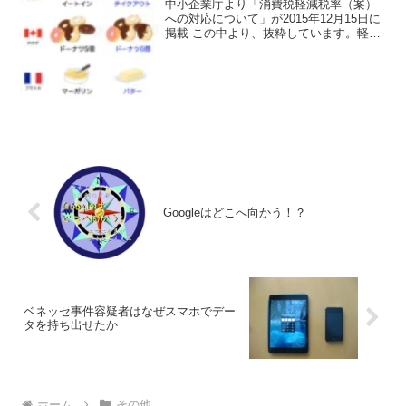
中小企業庁より「消費税軽減税率（案）
への対応について」が2015年12月15日に
掲載 この中より、抜粋しています。軽減
税率のポイント○ 軽減税率の対象品目 ・
飲食料品（飲食店営業等を営む事業者
が、一定の飲食設備のある場所等におい
て行う 食...
Googleはどこへ向かう！？
ベネッセ事件容疑者はなぜスマホでデー
タを持ち出せたか
ホーム
その他