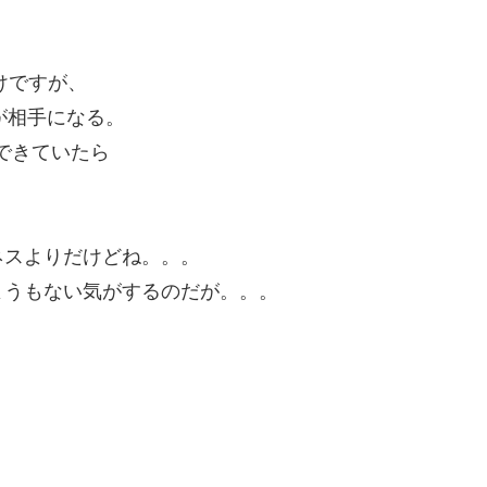
けですが、
が相手になる。
流できていたら
？
ネスよりだけどね。。。
ようもない気がするのだが。。。