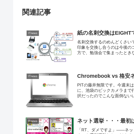
関連記事
紙の名刺交換はEIGH
ITnews
名刺交換するのめんどくさい
印象を交換し合うのは今後の
方で、勉強会で集まったときな
Chromebook vs 
ITnews
PITの藤井無限です。今週末は
に、池袋のビックカメラまで
択だったのでこんな面倒ないい
ネット選挙・・・最初
ITnews
「RT、ダメですよ」――ネ