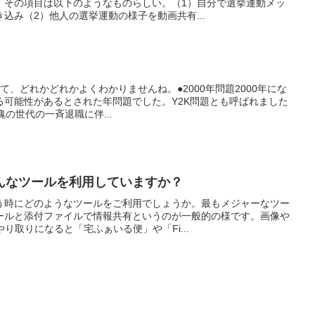
、その項目は以下のようなものらしい。（1）自分で選挙運動メッ
込み（2）他人の選挙運動の様子を動画共有...
て、どれかどれかよくわかりませんね。●2000年問題2000年にな
る可能性があるとされた年問題でした。Y2K問題とも呼ばれました
団塊の世代の一斉退職に伴...
んなツールを利用していますか？
う時にどのようなツールをご利用でしょうか。最もメジャーなツー
ールと添付ファイルで情報共有というのが一般的の様です。画像や
り取りになると「宅ふぁいる便」や「Fi...