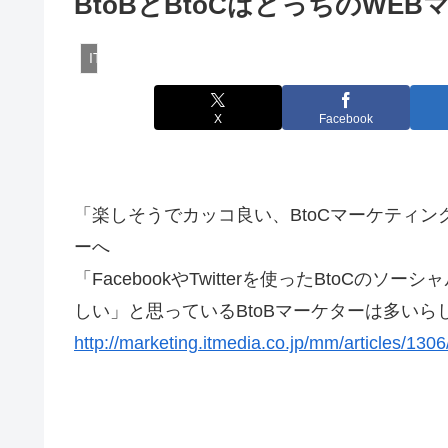
BtoBとBtoCはどっちのW
ITnews
X
Facebook
「楽しそうでカッコ良い、BtoCマーケティン
ーへ
「FacebookやTwitterを使ったBtoC
しい」と思っているBtoBマーケターは多いらし
http://marketing.itmedia.co.jp/mm/articles/13