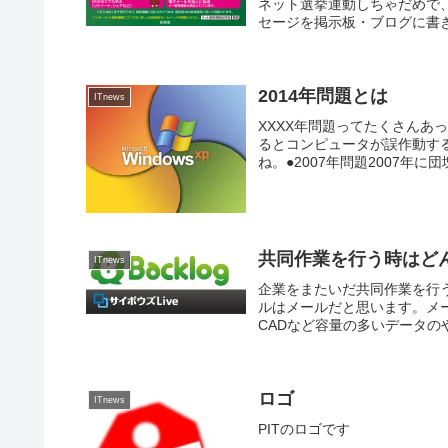
ネット選挙運動しちゃだめで
セージを掲示板・ブログに書き
2014年問題とは
ITnews
XXXX年問題ってたくさんあっ
るとコンピュータが誤作動す
ね。●2007年問題2007年に
共同作業を行う時はど
ITnews
企業をまたいだ共同作業を行
ルはメールだと思います。メ
CADなど容量の多いデータのや
ロゴ
ITnews
PITのロゴです