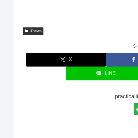
ITnews
シ
X
LINE
practi