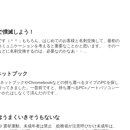
Tで撲滅しよう！
です（＾＾；もちろん、はじめてのお客様と名刺交換して、最初の
コミュニケーションを考えると重要なことかと思います。 その一
どに名刺交換するのは、必要なのかなあ・・...
格安ネットブック
ネットブックやChromebookなどの持ち運べるタイプのPCを探し
行ってきました。一昔前ですと、持ち運べるPC=ノートパソコン一
かたはしなくて済んだのです...
はうまくいきそうもないな
ット選挙運動、未成年者は禁止 総務省が注意呼びかけ未成年は、