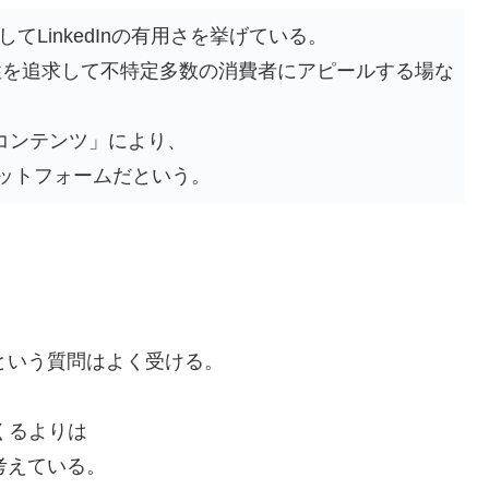
てLinkedInの有用さを挙げている。
ント性を追求して不特定多数の消費者にアピールする場な
益コンテンツ」により、
ットフォームだという。
、
？という質問はよく受ける。
くるよりは
考えている。