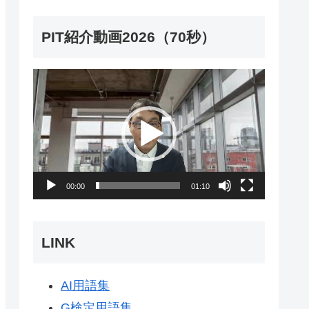
PIT紹介動画2026（70秒）
動
画
プ
レ
ー
00:00
01:10
ヤ
ー
LINK
AI用語集
G検定用語集