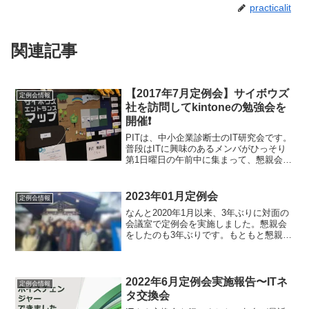
practicalit
関連記事
【2017年7月定例会】サイボウズ
定例会情報
社を訪問してkintoneの勉強会を
開催❗
PITは、中小企業診断士のIT研究会です。
普段はITに興味のあるメンバがひっそり
第1日曜日の午前中に集まって、懇親会も
開催されない、ヒキコモリ気味の研究会
です。しかし、たまには、外部にお出か
けします。 4月にはGoogle社を訪問しま
2023年01月定例会
定例会情報
した。...
なんと2020年1月以来、3年ぶりに対面の
会議室で定例会を実施しました。懇親会
をしたのも3年ぶりです。もともと懇親会
は年1回と決めていたので、あまりやって
いませんでしたが、2020年の2月の定例会
をやって、そのあと、3月にコロナ禍がき
て、3...
2022年6月定例会実施報告〜ITネ
定例会情報
タ交換会