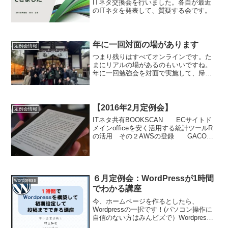
ITネタ交換会を行いました。各自が最近
のITネタを発表して、質疑する会です。
年に一回対面の場があります
定例会情報
つまり残りはすべてオンラインです。た
まにリアルの場があるのもいいですね。
年に一回勉強会を対面で実施して、帰り
に近所の初詣に参拝して、PayPayでお賽
銭しました。
【2016年2月定例会】
定例会情報
ITネタ共有BOOKSCAN ECサイトド
メインofficeを安く活用する統計ツールR
の活用 その２AWSの登録 GACOO
などの発表がされました！電子書籍を作
ろうPITとして電子出版しようということ
で、内容の検討を行いました。Webマ...
６月定例会：WordPressが1時間
wordpress
でわかる講座
今、ホームページを作るとしたら、
Wordpressの一択です！(パソコン操作に
自信のない方はみんビズで）Wordpress
は今世界で一番人気のあるCMSです。