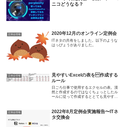
ニコどうなる？
2020年12月のオンライン定例会
定例会情報
ITネタの共有をしました。以下のような
はっぴょうがありました。
見やすいExcelの表を 作成する
定例会情報
ルール
日ごろ仕事で使用するエクセルの表。漠
然と作成するのではなくちょっとしたル
ールに従って作成するととても見やすく
なります。例えば並び方は「論理は上か
ら下に」「時間は左から右にながれる」
という人間の認知のしくみに沿って情報
2022年8月定例会実施報告〜ITネ
定例会情報
を並べると読み手の頭にす...
タ交換会