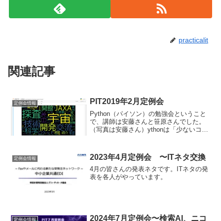
practicalit
関連記事
PIT2019年2月定例会
定例会情報
Python（パイソン）の勉強会ということ
で、講師は安藤さんと笹原さんでした。
（写真は安藤さん）ythonは「少ないコー
ド量（文量）で簡単にプログラムがかけ
る」「コードが読みやすい」といったメ
リットのある素晴らしい言語で、今話題
2023年4月定例会 〜ITネタ交換
定例会情報
の人工知能(...
4月の皆さんの発表ネタです。ITネタの発
表を各人がやっています。
2024年7月定例会〜検索AI、ニコ
定例会情報