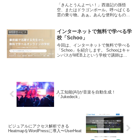
「きんとうんよーい！」西遊記の孫悟
空、またはドラゴンボール。呼べばくる
雲の乗り物。あぁ。あんな便利なものが
欲しい・・・こんにちは。PITの安藤で
す。みなさん、「クラウドによる業務効
率化」というと何を思い浮かべるでしょ
インターネットで無料で学べる学
WEBサービス
うか？単純な例なら、Dr...
校「Schoo」
今回は、インターネットで無料で学べる
「Schoo」を紹介します。 Schooはキャ
ンパスがWEB上という学校で講師は
Schooの専門講師というわけではなく、
それぞれのキャリアを持った方が自分の
専門分野で講師をしています。 学習形式
は通常いつ...
人工知能(AI)が音楽を自動生成！
「Jukedeck」
ビジュアルにアクセス解析できる
HeatmapをWordPressに導入〜UserHeat