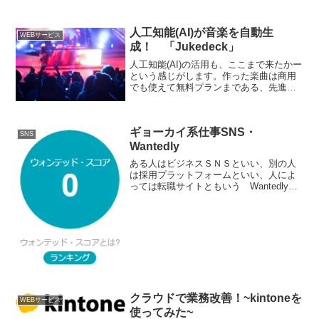
業の人々にはショッキングなニュースが
流れました。月額2980円のクラウド税理
士相談、“価格破壊”ができるわけこのサー
人工知能(AI)が音楽を自動生
WEBサービス
ビスに...
成！ 「Jukedeck」
人工知能(AI)の活用も、ここまで来たかー
という感じがします。作った楽曲は商用
でも使えて無料プランまである、先進的
なサービス「Jukedeck」のご紹介です。
あっという間に1曲作れます。メールアド
レスなどを登録するだけで、アカウント
ギョーカイ系仕事SNS・
の作成は...
SNS
Wantedly
ある人はビジネスＳＮＳといい、別の人
は採用プラットフォームといい、人によ
っては転職サイトともいう Wantedly１
万社・７０万人／月間くらいは使ってい
るようですね。調べると、Ｗｅｂ業界に
関してはもう制覇！って感じのところま
できているような...
クラウドで業務改善！~kintoneを
WEBサービス
使ってみた~