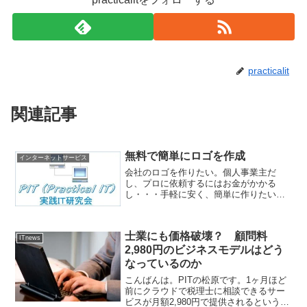
practicalit
関連記事
無料で簡単にロゴを作成
インターネットサービス
会社のロゴを作りたい。個人事業主だ
し、プロに依頼するにはお金がかかる
し・・・手軽に安く、簡単に作りたい。
そんな要望に応えるツールがあります。
その名もLogoFactoryです。もちろん無料
で使えます。使い方はいたって簡単。①
士業にも価格破壊？ 顧問料
イメージ画像を選...
ITnews
2,980円のビジネスモデルはどう
なっているのか
こんばんは。PITの松原です。1ヶ月ほど
前にクラウドで税理士に相談できるサー
ビスが月額2,980円で提供されるという士