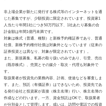
非上場企業が新たに発行する株式等のインターネットを通
じた募集ですが、少額投資に限定されています、投資家1
人当たり年間1社につき50万円以下、1社あたり募集の合
計金額は年間1億円未満です。
対象は株式（普通、種類）と新株予約権証券であり、普通
社債、新株予約権付社債は対象外となっています（従来の
証券投資とは異なり、対象が限定されています）。
また、新規募集、私募の取り扱いのみであり、引受、売出
（既存株式）、売買とその媒介・取次・代理も対象外で
す。
取扱業者が投資先の業務内容、計画、使途などを審査しま
す。また、預託（有価証券）はできないため、投資先であ
る発行会社と投資家が直接（株主名簿）行い、株主名簿の
作成などの行います。一方、資金預託はOKで、取扱業者
が分別金として管理します。或いは、訪問や電話での投資