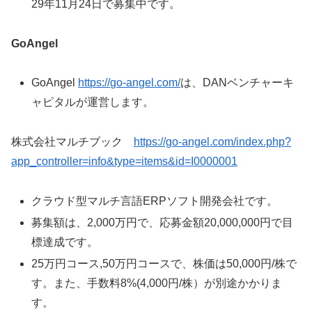
29年11月24日で募集中です。
GoAngel
GoAngel
https://go-angel.com
/
は、DANベンチャーキ
ャピタルが運営します。
株式会社マルチブック
https
://go-angel.com/index.php?
app_controller=info&type=items&id=I0000001
クラウド型マルチ言語ERPソフト開発会社です。
募集額は、2,000万円で、応募金額20,000,000円で目
標達成です。
25万円コース,50万円コースで、株価は50,000円/株で
す。また、手数料8%(4,000円/株）が別途かかりま
す。